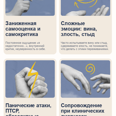
Тем не менее, опираясь на профессиональный
стандарт, наша работа может проходить по
следующим этапам:
Первая встреча (1–3
сессии)
Знакомство, создание безопасного пространства
Понимание Ваших трудностей, целей, ожиданий
Первичная диагностика (если необходимо)
Заключение терапевтического контракта: формат, длительность
Исследование и
формулирование
«карты»
Совместный анализ того, как устроена Ваша трудность
Поиск повторяющихся паттернов, защит, стратегий
Выбор методов и подходов, которые подойдут именно Вам
Активная работа
Использование терапевтических техник (в зависимости
от метода) Практика новых способов реагирования
Проживание чувств, восстановление контакта с собой
Поддержка изменений в реальной жизни
Завершение терапии
Подведение итогов
Закрепление результатов
Открытость к возвращению при необходимости
Записаться на консультацию