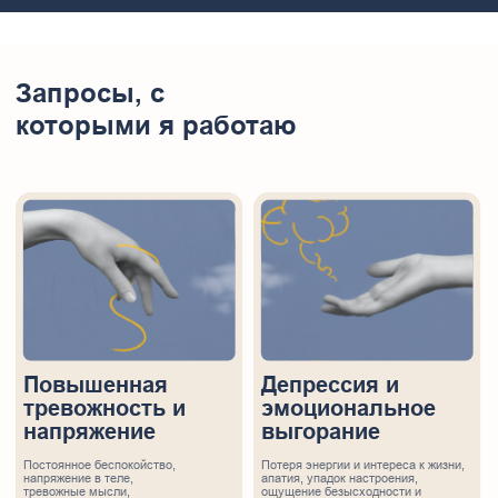
тревожность и
эмоциональное
напряжение
выгорание
Постоянное беспокойство,
Потеря энергии и интереса к жизни,
напряжение в теле,
апатия, упадок настроения,
тревожные мысли,
ощущение безысходности и
сложности с расслаблением
снижение мотивации.
Повторяющиеся
Трудности с
сценарии в жизни
выражением
и отношениях
чувств
Замечаете, что сталкиваетесь с
Сложно понять, что Вы
одними и теми же проблемами ––
чувствуете, ещё труднее —
в партнёрстве, дружбе, на работе.
выразить это другим.