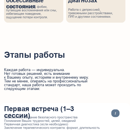
Исследуйте свои
мысли, не становясь
их заложником.
Откройте дверь в
мир за пределами
автопилота.
Более 10 лет практики.
Я — клинический психолог, КПТ-терапевт, психоаналитик
(магистратура ВЕИП), схема-терапевт, член Ассоциации
когнитивно-поведенческой психотерапии, член
Международной Ассоциации Коучей (ICM).
Работаю в нескольких профессиональных направлениях:
Когнитивно-поведенческая терапия (КПТ)
Фокус на работе с мыслями, чувствами и поведением
Схема-терапия
Глубинный подход для работы с повторяющимися
жизненными сценариями, нарушениями самооценки,
трудностями в отношениях, внутренними конфликтами