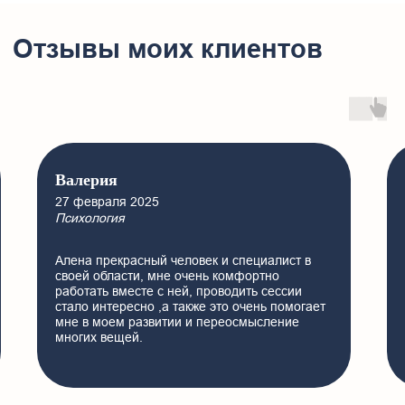
Валерия
Ю
27 февраля 2025
16 
Психология
Пом
Алена прекрасный человек и специалист в
С А
своей области, мне очень комфортно
мес
работать вместе с ней, проводить сессии
пом
стало интересно ,а также это очень помогает
нач
мне в моем развитии и переосмысление
на 
многих вещей.
опр
со 
Rea
что
пси
сво