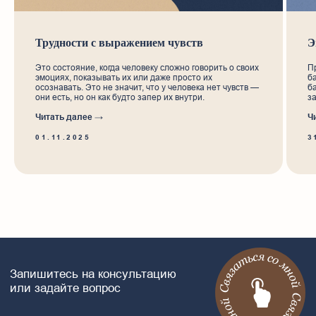
Трудности с выражением чувств
Э
Это состояние, когда человеку сложно говорить о своих
П
эмоциях, показывать их или даже просто их
б
осознавать. Это не значит, что у человека нет чувств —
б
они есть, но он как будто запер их внутри.
з
Читать далее →
Ч
01.11.2025
3